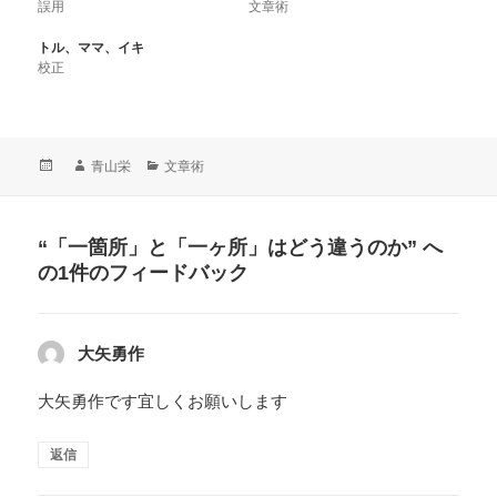
i
で
o
誤用
文章術
t
共
g
t
有
l
e
(
e
トル、ママ、イキ
r
新
+
校正
で
し
で
共
い
共
有
ウ
有
(
ィ
(
新
ン
新
し
ド
し
い
ウ
い
ウ
で
ウ
投
作
青山栄
カ
文章術
ィ
開
ィ
稿
成
テ
ン
き
ン
ド
ま
ド
日:
者
ゴ
ウ
す
ウ
リ
で
)
で
開
開
“「一箇所」と「一ヶ所」はどう違うのか” へ
ー
き
き
の1件のフィードバック
ま
ま
す
す
)
)
大矢勇作
よ
り:
大矢勇作です宜しくお願いします
返信