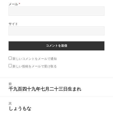
メール
*
サイト
新しいコメントをメールで通知
新しい投稿をメールで受け取る
投
前
稿
千九百四十九年七月二十三日生まれ
前
ナ
の
ビ
投
次
ゲ
稿:
しょうもな
次
ー