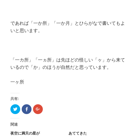
であれば「一か所」「一か月」とひらがなで書いてもよ
いと思います。
「一カ所」「一ヵ所」は先ほどの怪しい「ヶ」から来て
いるので「か」のほうが自然だと思っています。
一ヶ所
共有:
ク
F
ク
リ
a
リ
ッ
c
ッ
ク
e
ク
し
b
し
関連
て
o
て
T
o
G
夜空に満天の星が
あててきた
w
k
o