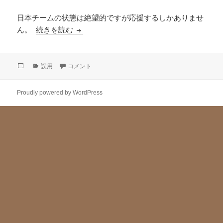
日本チームの状態は絶望的ですが応援するしかありませ
ん。
続きを読む
おめでたい日が多すぎる
投
カ
誤用
おめでたい日が多すぎるに
コメント
稿
テ
日:
ゴ
Proudly powered by WordPress
リ
ー