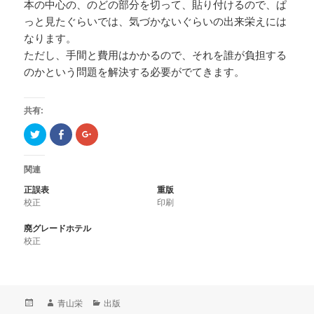
本の中心の、のどの部分を切って、貼り付けるので、ぱ
っと見たぐらいでは、気づかないぐらいの出来栄えには
なります。
ただし、手間と費用はかかるので、それを誰が負担する
のかという問題を解決する必要がでてきます。
共有:
ク
F
ク
リ
a
リ
ッ
c
ッ
ク
e
ク
し
b
し
関連
て
o
て
T
o
G
正誤表
重版
w
k
o
i
で
o
校正
印刷
t
共
g
t
有
l
e
(
e
廃グレードホテル
r
新
+
校正
で
し
で
共
い
共
有
ウ
有
(
ィ
(
新
ン
新
し
ド
し
い
ウ
い
ウ
で
ウ
投
作
青山栄
カ
出版
ィ
開
ィ