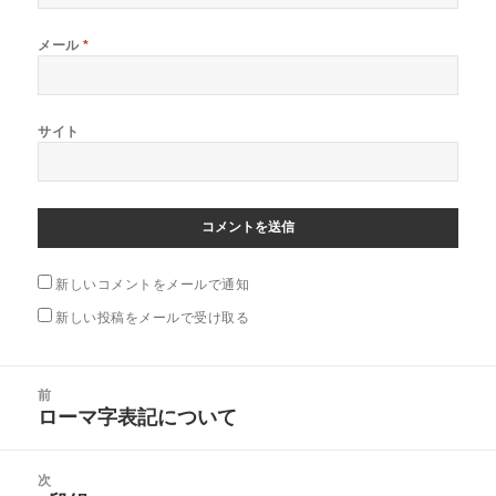
メール
*
サイト
新しいコメントをメールで通知
新しい投稿をメールで受け取る
投
前
稿
ローマ字表記について
前
ナ
の
ビ
投
次
ゲ