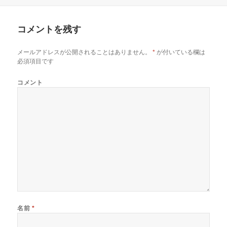
稿
成
テ
ン
き
ン
ド
ま
ド
日:
者
ゴ
ウ
す
ウ
リ
で
)
で
開
開
コメントを残す
ー
き
き
ま
ま
す
す
)
)
メールアドレスが公開されることはありません。
*
が付いている欄は
必須項目です
コメント
名前
*